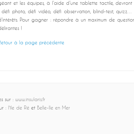
géant et les équipes, à l’aide d’une tablette tactile, devron
: défi photo, défi vidéo, défi observation, blind-test, quizz…
d’intérêts. Pour gagner : répondre à un maximum de questions
délirantes !
Retour à la page précédente
es sur :
www.insularis.fr
ur :
l'île de Ré
et
Belle-Ile en Mer