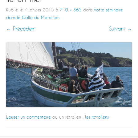
Publié le
7 janvier 2015
à
710 × 365
dans
Votre séminaire
dans le Golfe du Morbihan
← Précédent
Suivant →
Laisser un commentaire
ou un rétrolien :
les retroliens